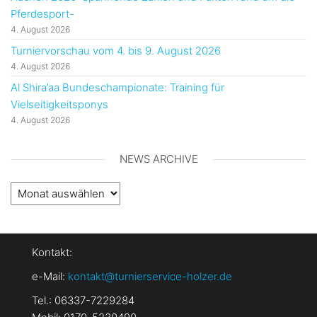
Pferdesport-
4. August 2026
Turniervorschau vom 4. bis 9. August 2026
4. August 2026
Al Shira’aa Bundeschampionate: Training für
Vielseitigkeitsponys
4. August 2026
NEWS ARCHIVE
News
Archive
Kontakt:
e-Mail:
kontakt@turnierservice-holzer.de
Tel.: 06337-7229284