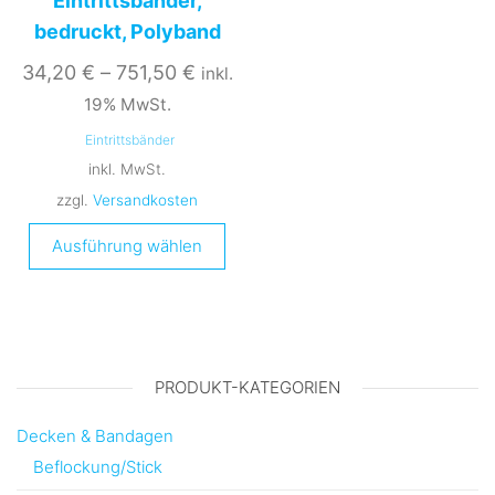
Eintrittsbänder,
können
bedruckt, Polyband
auf
der
34,20
€
–
751,50
€
inkl.
Produktseite
19% MwSt.
gewählt
Eintrittsbänder
werden
inkl. MwSt.
zzgl.
Versandkosten
Dieses
Ausführung wählen
Produkt
weist
mehrere
Varianten
auf.
PRODUKT-KATEGORIEN
Die
Optionen
Decken & Bandagen
können
Beflockung/Stick
auf
der