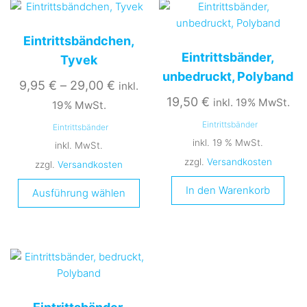
Eintrittsbändchen,
Eintrittsbänder,
Tyvek
unbedruckt, Polyband
9,95
€
–
29,00
€
inkl.
19,50
€
inkl. 19% MwSt.
19% MwSt.
Eintrittsbänder
Eintrittsbänder
inkl. 19 % MwSt.
inkl. MwSt.
zzgl.
Versandkosten
zzgl.
Versandkosten
Dieses
In den Warenkorb
Ausführung wählen
Produkt
weist
mehrere
Varianten
auf.
Die
Optionen