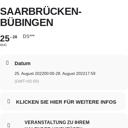
Zum
SAARBRÜCKEN-
Inhalt
springen
BÜBINGEN
25
DS***
28
AUG
Datum
25. August 2022
00:00
-
28. August 2022
17:59
(GMT+02:00)
KLICKEN SIE HIER FÜR WEITERE INFOS
VERANSTALTUNG ZU IHREM