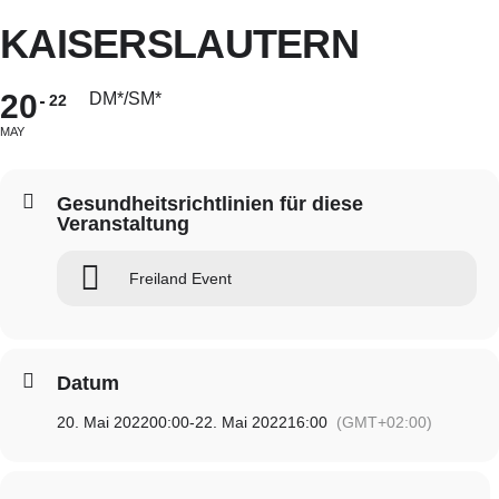
Zum
KAISERSLAUTERN
Inhalt
springen
20
DM*/SM*
22
MAY
Gesundheitsrichtlinien für diese
Veranstaltung
Freiland Event
Datum
20. Mai 2022
00:00
-
22. Mai 2022
16:00
(GMT+02:00)